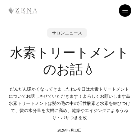
Skip
Menu
to
main
content
サロンニュース
水素トリートメント
のお話💧
だんだん暖かくなってきましたね♪今日は水素トリートメント
についてお話しさせていただきます！よろしくお願いします🙇
水素トリートメントは髪の毛の中の活性酸素と水素を結びつけ
て、髪の水分量を大幅に高め、乾燥やエイジングによるうね
り・パサつきを改
2026年7月13日