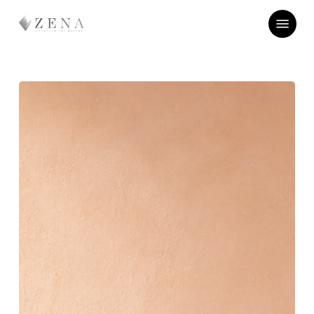
Skip
Menu
to
main
content
お
盆
休
み
☆