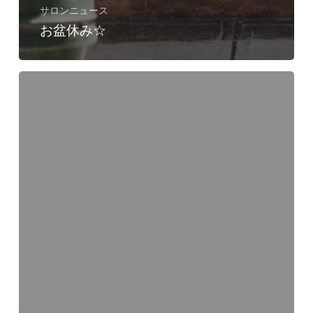
サロンニュース
お盆休み☆
水
素
ト
リ
ー
ト
メ
ン
ト
の
お
話
💧