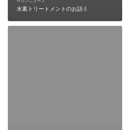
サロンニュース
水素トリートメントのお話💧
オ
イ
ル
の
役
割
✨