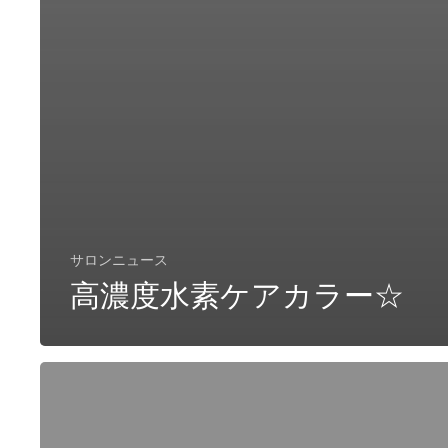
サロンニュース
高濃度水素ケアカラー☆
高
濃
度
水