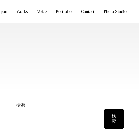
upon
Works
Voice
Portfolio
Contact
Photo Studio
検索
検
索