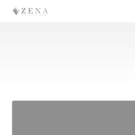
Skip
to
main
content
高
濃
度
水
素