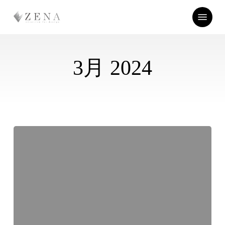
Skip
Menu
to
main
content
3月 2024
ド
ラ
イ
ヤ
ー
の
コ
ツ
で