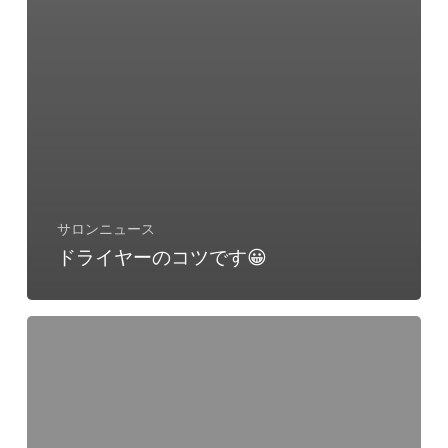
サロンニュース
ドライヤーのコツです😀
パ
ー
マ
の
種
類