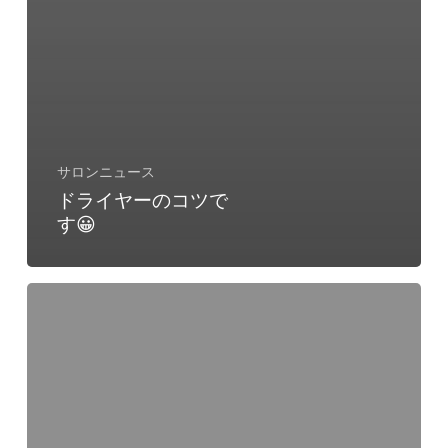
サロンニュース
ドライヤーのコツで
す😀
ド
ラ
イ
ヤ
ー
の
コ