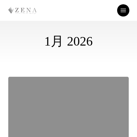
Skip
Menu
to
main
content
1月 2026
髪
の
毛
と
睡
眠
の
関
係