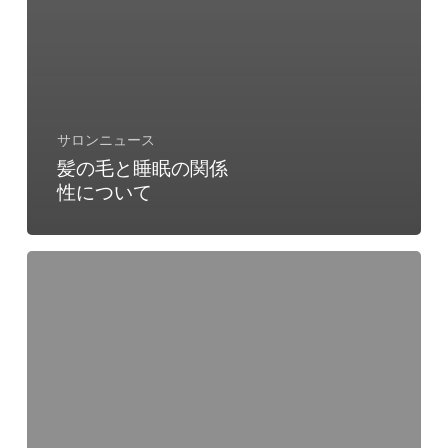
サロンニュース
髪の毛と睡眠の関係
性について
髪
の
毛
と
睡
眠
の
関
係