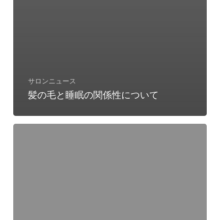
サロンニュース
髪の毛と睡眠の関係性について
髪
の
毛
に
か
か
る
静
電