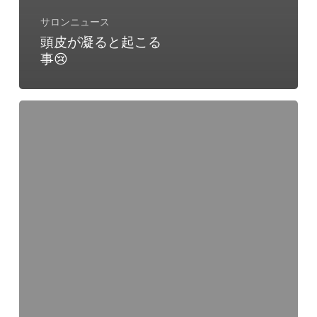
サロンニュース
頭皮が凝ると起こる
事😢
頭
皮
が
凝
る
と
起
こ
る
事
😢