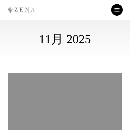
Skip
Menu
to
main
content
11月 2025
頭
皮
が
凝
る
と
起
こ
る